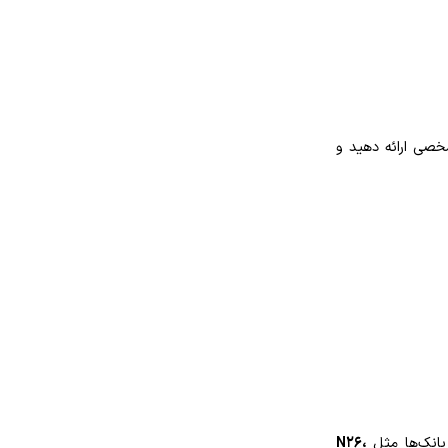
شخصی ارائه دهید و
 بانک‌ها مثل
N26،